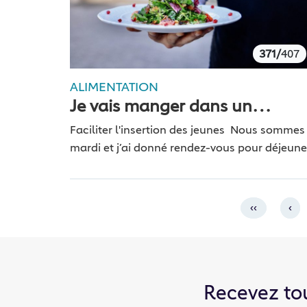
371/
407
ALIMENTATION
Je vais manger dans un
restaurant d’application
Faciliter l'insertion des jeunes Nous sommes
mardi et j’ai donné rendez-vous pour déjeune
à une amie dans un restaurant atypique. La
table réservée, nous voilà accueillies par
Joachim et Platini,…
‹‹
‹
Recevez to