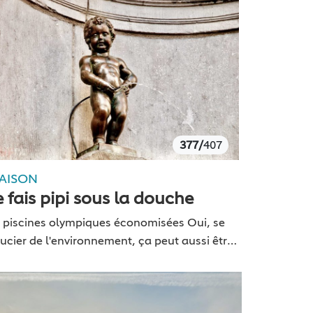
377/
407
AISON
e fais pipi sous la douche
 piscines olympiques économisées Oui, se
ucier de l'environnement, ça peut aussi être
calé. La preuve avec cette université
itannique (ils sont forts ces anglais) qui a
ancé une campagne…