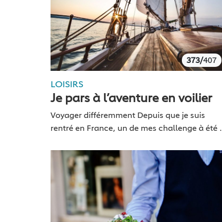
373/
407
LOISIRS
Je pars à l’aventure en voilier
Voyager différemment Depuis que je suis
rentré en France, un de mes challenge à été 
voyager différemment et je profite de cette
période estivale pour sortir une série sur…