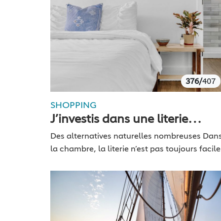
376/
407
SHOPPING
J’investis dans une literie
naturelle
Des alternatives naturelles nombreuses Dan
la chambre, la literie n’est pas toujours facile
acheter d’occasion, principalement pour des
raisons d’hygiène, à cause des puces de lit.
Pour acheter un…