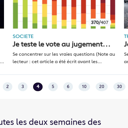
370/
407
SOCIETE
T
Je teste le vote au jugement
J
majoritaire
Se concentrer sur les vraies questions (Note au
S
r
lecteur : cet article a été écrit avant les
a
élections présidentielles de 2017 mais il reste
t
d’actualité pour les prochaines échéances
d
électorales…
2
3
4
5
6
10
20
30
utes les deux semaines des