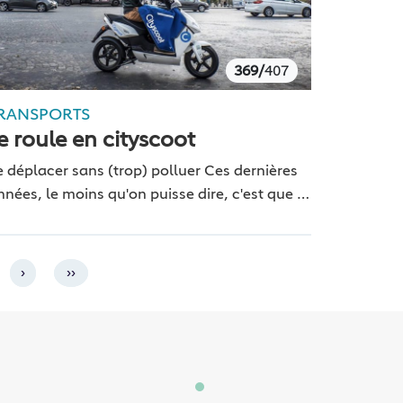
369/
407
RANSPORTS
e roule en cityscoot
e déplacer sans (trop) polluer Ces dernières
nnées, le moins qu'on puisse dire, c'est que le
ransport urbain a été un des grand enjeu de
éveloppement pour réduire notre empreinte…
›
››