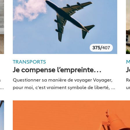
375/
407
TRANSPORTS
M
Je compense l’empreinte
J
carbone de mes déplacements
s
Questionner sa manière de voyager Voyager,
R
 à
pour moi, c'est vraiment symbole de liberté, de
u
découvertes et de rencontres. C'est en
p
parcourant le monde qu'on se rend compte de
s
la beauté…
r