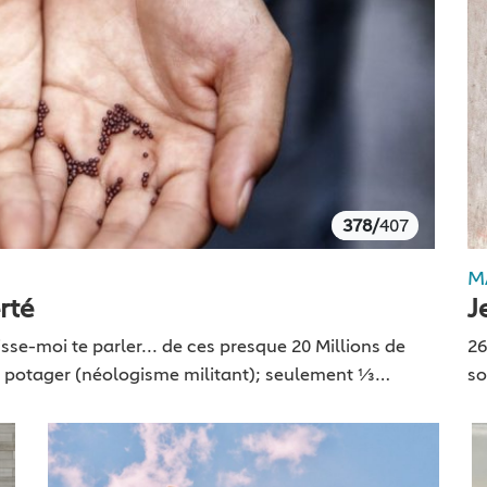
378/
407
M
rté
J
aisse-moi te parler... de ces presque 20 Millions de
26
as potager (néologisme militant); seulement 1⁄3…
so
dé
br
l