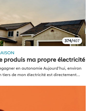
374/
407
AISON
e produis ma propre électricité
egagner en autonomie Aujourd’hui, environ
n tiers de mon électricité est directement
roduit sur mon toit par les 10 panneaux qui y
ont installés. Vous avez certainement
emarqué que le…