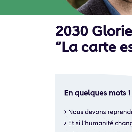
2030 Glori
“La carte es
En quelques mots !
›
Nous devons reprendr
›
Et si l’humanité chang