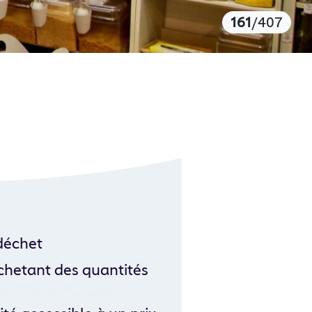
161
/407
 déchet
chetant des quantités