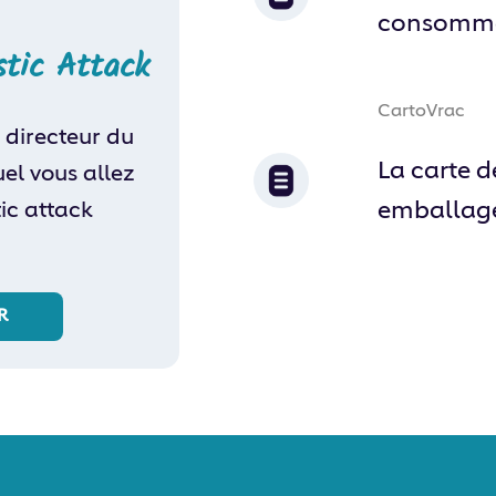
consomma
stic Attack
CartoVrac
 directeur du
La carte 
el vous allez
ic attack
emballag
R