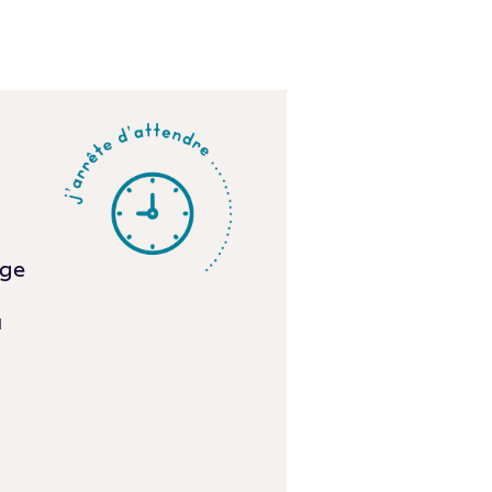
age
u