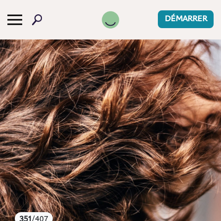
-->
DÉMARRER
351
/407