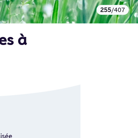
255
/407
es à
aisée