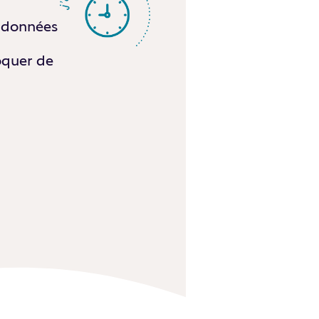
s données
oquer de