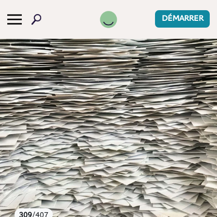
-->
DÉMARRER
309
/407