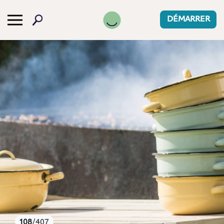
-->
DÉMARRER
108
/407