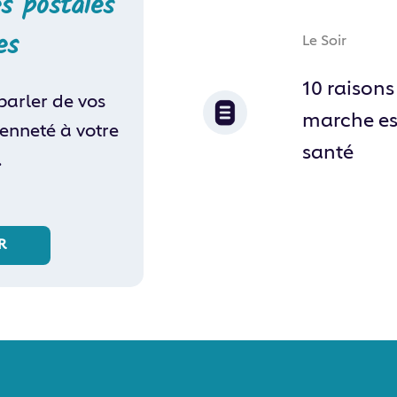
s postales
es
Le Soir
10 raisons
parler de vos
marche es
yenneté à votre
santé
.
R