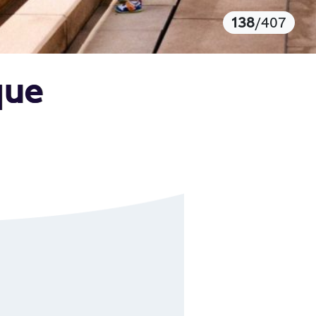
138
/407
que