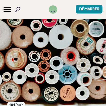
-->
DÉMARRER
104
/407