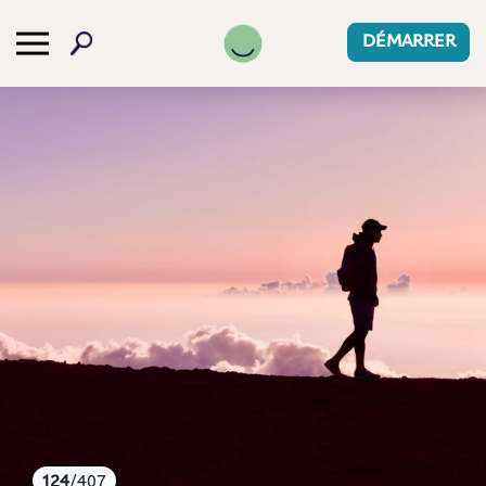
-->
DÉMARRER
124
/407