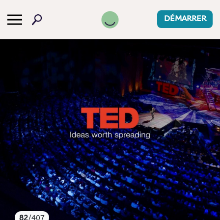
-->
DÉMARRER
82
/407