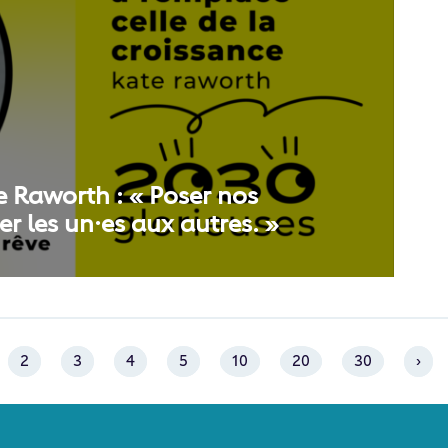
e Raworth : « Poser nos
r les un·es aux autres. »
2
3
4
5
10
20
30
›