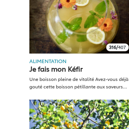
316/
407
ALIMENTATION
Je fais mon Kéfir
Une boisson pleine de vitalité Avez-vous déjà
gouté cette boisson pétillante aux saveurs
délicieusement acidulées nommé «kéfir de
fruits»? Cette boisson est issue de la
fermentation de grains de kéfir,…