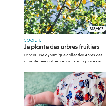
313/
407
SOCIETE
Je plante des arbres fruitiers
Lancer une dynamique collective Après des
mois de rencontres debout sur la place de
notre ville, un petit groupe s’interroge
comment mobiliser plus de force vive. Je
propose à travers…