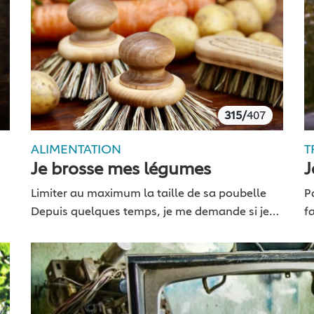
315/
407
ALIMENTATION
T
Je brosse mes légumes
J
Limiter au maximum la taille de sa poubelle
P
Depuis quelques temps, je me demande si je
f
ne peux pas encore continuer à diminuer la
m
taille de mes poubelles.​ Pourtant, la…
v
d