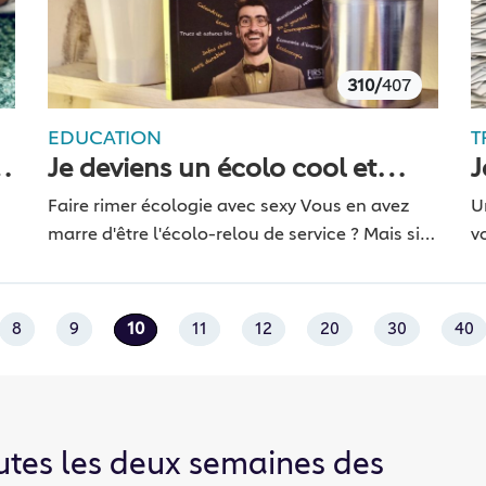
310/
407
EDUCATION
T
Je deviens un écolo cool et
J
marrant
Faire rimer écologie avec sexy Vous en avez
U
marre d'être l'écolo-relou de service ? Mais si
v
vous savez, quand on rigole de manière un
p
peu gênée en changeant tout de…
p
8
9
10
11
12
20
30
40
utes les deux semaines des