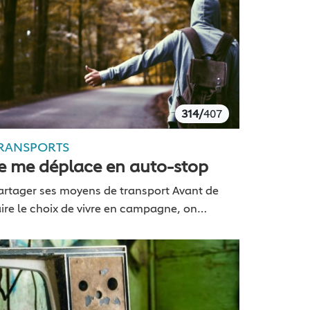
314/
407
RANSPORTS
e me déplace en auto-stop
artager ses moyens de transport Avant de
aire le choix de vivre en campagne, on
’expliquait que je serai obligé d’acheter une
oiture pour pouvoir vivre et travailler loin
es…