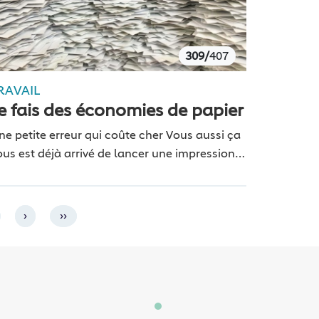
309/
407
RAVAIL
e fais des économies de papier
ne petite erreur qui coûte cher Vous aussi ça
ous est déjà arrivé de lancer une impression
ar erreur et de finir avec un document de 30
ages dans les…
›
››