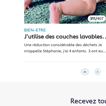
311/
407
BIEN-ETRE
J’utilise des couches lavables
pour mon bébé
Une réduction considérable des déchets Je
m’appelle Stéphanie, j’ai 4 enfants. 3 ont eu
des couches lavables. On pourrait croire que
c’est un retour en arrière que d’utiliser des
couches…
‹‹
‹
Recevez to