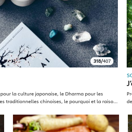
318/
407
S
J
a
 pour la culture japonaise, le Dharma pour les
Pr
s traditionnelles chinoises, le pourquoi et la raison
de
fo
qu
ca