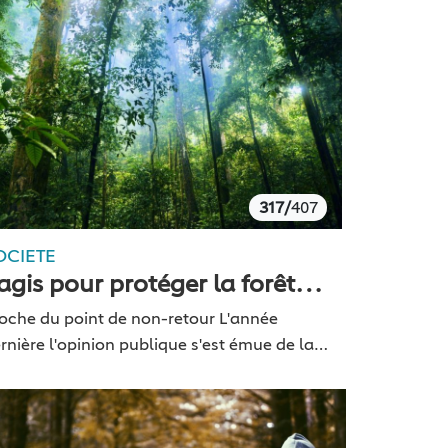
317/
407
OCIETE
’agis pour protéger la forêt
mazonienne
oche du point de non-retour L'année
rnière l'opinion publique s'est émue de la
rêt amazonienne en feu et cette année, bien
e la situation soit au-moins aussi
tastrophique, la presse…