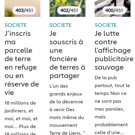
403/
451
402/
451
400/
451
SOCIETE
SOCIETE
SOCIETE
J’inscris
Je
Je lutte
ma
souscris à
contre
parcelle
une
l’affichage
de terre
foncière
publicitaire
en refuge
de terres à
sauvage
ou en
partager
De la pub
réserve de
partout, tout le
L'un des
vie
temps Non ce
grands enjeux
ne sont pas
de la décennie
18 millions de
mes paroles,
à venir Des
jardiniers, et
mais
mots même du
moi, et moi, et
probablement
mouvement ​
moi... Plus de
celle d’une…
Terre de Liens​, “​
18 millions de