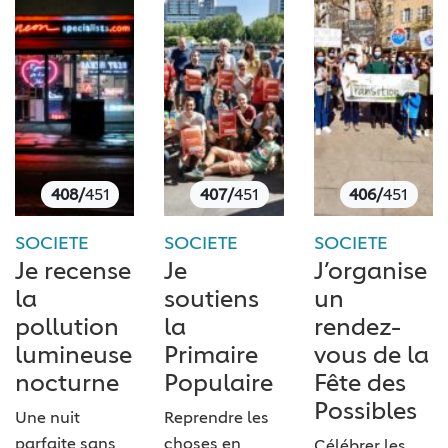
408/
451
407/
451
406/
451
SOCIETE
SOCIETE
SOCIETE
Je recense
Je
J’organise
la
soutiens
un
pollution
la
rendez-
lumineuse
Primaire
vous de la
nocturne
Populaire
Fête des
Possibles
Une nuit
Reprendre les
parfaite sans
choses en
Célébrer les