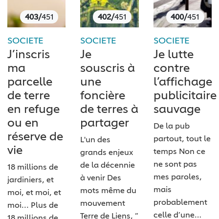
403/
451
402/
451
400/
451
SOCIETE
SOCIETE
SOCIETE
J’inscris
Je
Je lutte
ma
souscris à
contre
parcelle
une
l’affichage
de terre
foncière
publicitaire
en refuge
de terres à
sauvage
ou en
partager
De la pub
réserve de
partout, tout le
L'un des
vie
temps Non ce
grands enjeux
ne sont pas
de la décennie
18 millions de
mes paroles,
à venir Des
jardiniers, et
mais
mots même du
moi, et moi, et
probablement
mouvement ​
moi... Plus de
celle d’une…
Terre de Liens​, “​
18 millions de