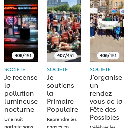
408/
451
407/
451
406/
451
SOCIETE
SOCIETE
SOCIETE
Je recense
Je
J’organise
la
soutiens
un
pollution
la
rendez-
lumineuse
Primaire
vous de la
nocturne
Populaire
Fête des
Possibles
Une nuit
Reprendre les
parfaite sans
choses en
Célébrer les